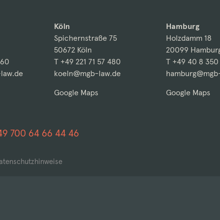
Köln
Hamburg
Spichernstraße 75
Holzdamm 18
50672 Köln
20099 Hambur
260
T +49 221 71 57 480
T +49 40 8 350
law.de
koeln@mgb-law.de
hamburg@mgb-
Google Maps
Google Maps
49 700 64 66 44 46
atenschutzhinweise