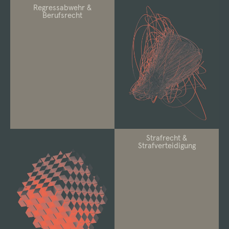
Regressabwehr &
Berufsrecht
Strafrecht &
Strafverteidigung