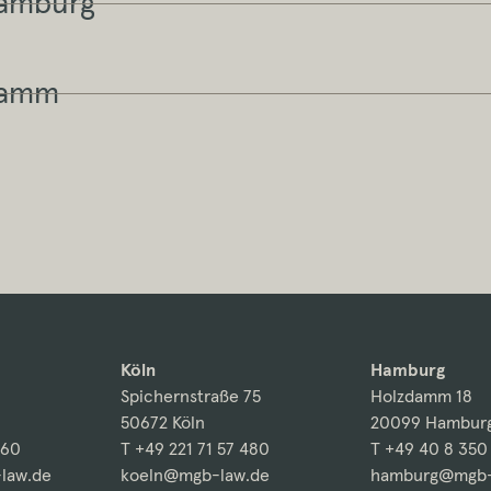
Hamburg
Hamm
Köln
Hamburg
Spichernstraße 75
Holzdamm 18
50672 Köln
20099 Hambur
260
T +49 221 71 57 480
T +49 40 8 350
law.de
koeln@mgb-law.de
hamburg@mgb-