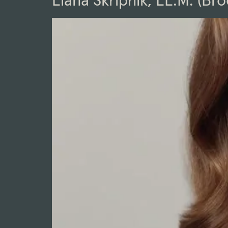
Liana Skripnik, LL.M. (Br