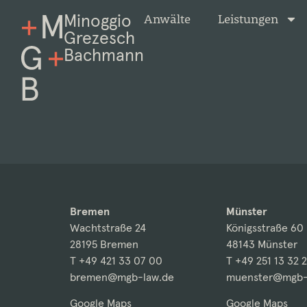
Minoggio
Anwälte
Leistungen
Grezesch
Bachmann
Bremen
Münster
Wachtstraße 24
Königsstraße 60
28195 Bremen
48143 Münster
T +49 421 33 07 00
T +49 251 13 32 
bremen@mgb-law.de
muenster@mgb-
Google Maps
Google Maps