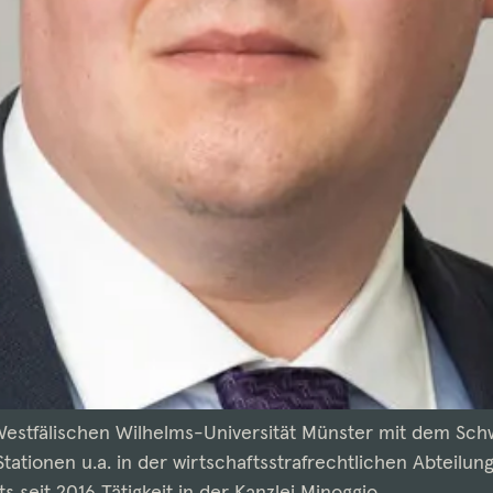
estfälischen Wilhelms-Universität Münster mit dem Sch
ationen u.a. in der wirtschaftsstrafrechtlichen Abteilun
s seit 2016 Tätigkeit in der Kanzlei Minoggio